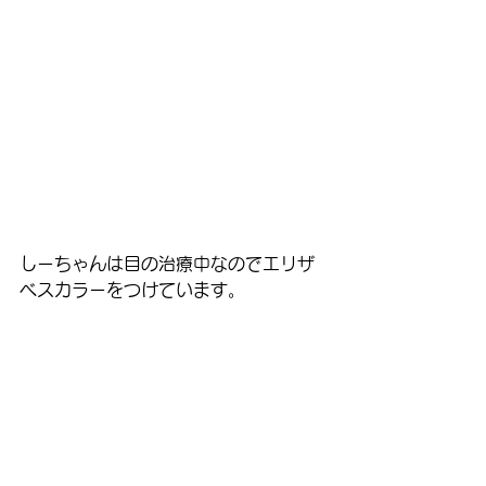
しーちゃんは目の治療中なのでエリザ
ベスカラーをつけています。
普段は目が開きにくそうなのですが、
おやつを見せると両目がピカッと開き
ます(笑)
早く治りますように🍀