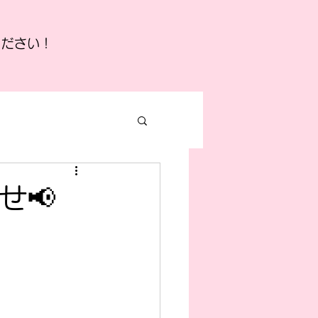
ください！
せ📢