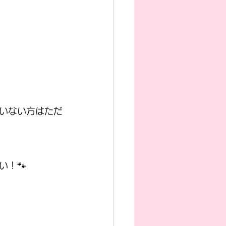
いない方はただ
！🐾