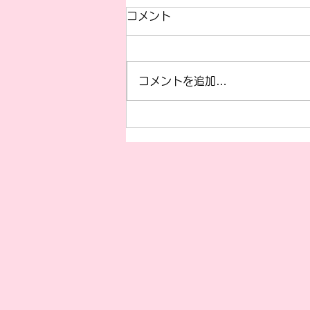
コメント
コメントを追加…
8月の獣医師出勤変更・診療
時間変更のお知らせ📢